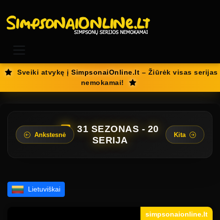
Sveiki atvykę į
SimpsonaiOnline.lt
– Žiūrėk visas serijas
nemokamai!
31 SEZONAS - 20
Ankstesnė
Kita
SERIJA
Lietuviškai
simpsonaionline.lt