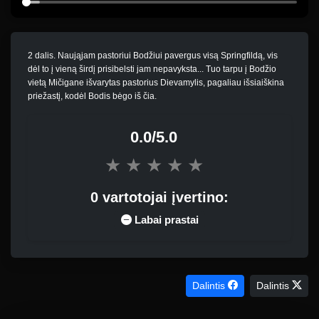
2 dalis. Naująjam pastoriui Bodžiui pavergus visą Springfildą, vis
dėl to į vieną širdį prisibelsti jam nepavyksta... Tuo tarpu į Bodžio
vietą Mičigane išvarytas pastorius Dievamylis, pagaliau išsiaiškina
priežastį, kodėl Bodis bėgo iš čia.
0.0/5.0
★
★
★
★
★
0 vartotojai įvertino:
Labai prastai
Dalintis
Dalintis