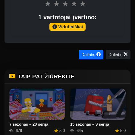
★
★
★
★
★
1 vartotojai įvertino:
Vidutiniškai
Dalintis
Dalintis
TAIP PAT ŽIŪRĖKITE
7 sezonas – 20 serija
15 sezonas – 9 serija
678
5.0
645
5.0