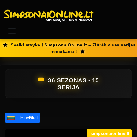
Sveiki atvykę į
SimpsonaiOnline.lt
– Žiūrėk visas serijas
nemokamai!
36 SEZONAS - 15
SERIJA
Lietuviškai
simpsonaionline.lt