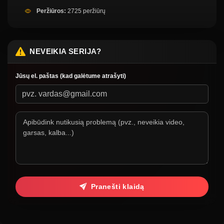
Peržiūros:
2725 peržiūrų
NEVEIKIA SERIJA?
Jūsų el. paštas (kad galėtume atrašyti)
Pranešti klaidą