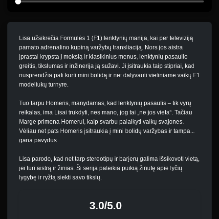
Lisa užsikrečia Formulės 1 (F1) lenktynių manija, kai per televiziją
pamato adrenalino kupiną varžybų transliaciją. Nors jos aistra
įprastai krypsta į mokslą ir klasikinius menus, lenktynių pasaulio
greitis, tikslumas ir inžinerija ją sužavi. Ji įsitraukia taip stipriai, kad
nusprendžia pati kurti mini bolidą ir net dalyvauti vietiniame vaikų F1
modeliukų turnyre.
Tuo tarpu Homeris, manydamas, kad lenktynių pasaulis – tik vyrų
reikalas, ima Lisai trukdyti, nes mano, jog tai „ne jos vieta“. Tačiau
Marge primena Homerui, kaip svarbu palaikyti vaikų svajones.
Vėliau net pats Homeris įsitraukia į mini bolidų varžybas ir tampa...
gana pavydus.
Lisa parodo, kad net tarp stereotipų ir barjerų galima išsikovoti vietą,
jei turi aistrą ir žinias. Ši serija pateikia puikią žinutę apie lyčių
lygybę ir ryžtą siekti savo tikslų.
3.0/5.0