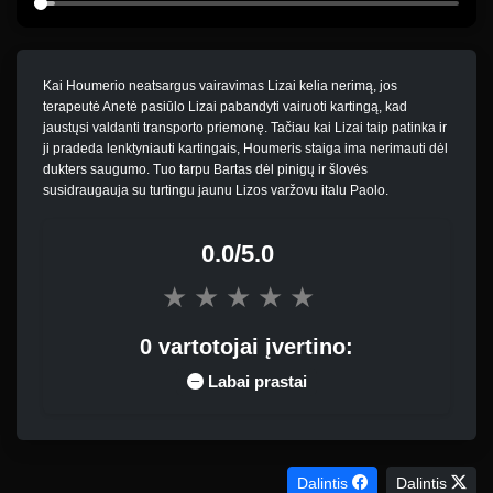
Kai Houmerio neatsargus vairavimas Lizai kelia nerimą, jos
terapeutė Anetė pasiūlo Lizai pabandyti vairuoti kartingą, kad
jaustųsi valdanti transporto priemonę. Tačiau kai Lizai taip patinka ir
ji pradeda lenktyniauti kartingais, Houmeris staiga ima nerimauti dėl
dukters saugumo. Tuo tarpu Bartas dėl pinigų ir šlovės
susidraugauja su turtingu jaunu Lizos varžovu italu Paolo.
0.0/5.0
★
★
★
★
★
0 vartotojai įvertino:
Labai prastai
Dalintis
Dalintis