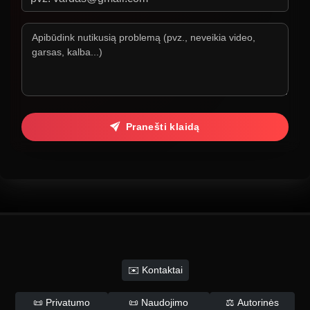
Pranešti klaidą
✉️ Kontaktai
📜 Privatumo
📜 Naudojimo
⚖️ Autorinės