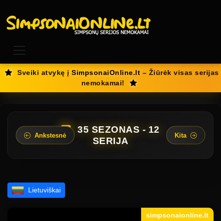
Sveiki atvykę į
SimpsonaiOnline.lt
– Žiūrėk visas serijas
nemokamai!
35 SEZONAS - 12
Ankstesnė
Kita
SERIJA
Lietuviškai
simpsonaionline.lt