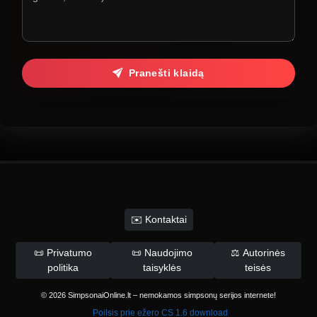
Pranešti klaidą
✉️ Kontaktai
📜 Privatumo
📜 Naudojimo
⚖️ Autorinės
politika
taisyklės
teisės
© 2026 SimpsonaiOnline.lt – nemokamos simpsonų serijos internete!
Poilsis prie ežero
CS 1.6 download