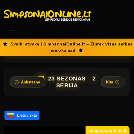
Sveiki atvykę į
SimpsonaiOnline.lt
– Žiūrėk visas serijas
nemokamai!
23 SEZONAS – 2
Ankstesnė
Kita
SERIJA
Lietuviškai
simpsonaionline.lt