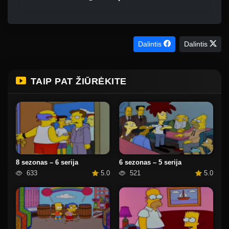
Dalintis
Dalintis
TAIP PAT ŽIŪRĖKITE
8 sezonas – 6 serija
6 sezonas – 5 serija
633
5.0
521
5.0