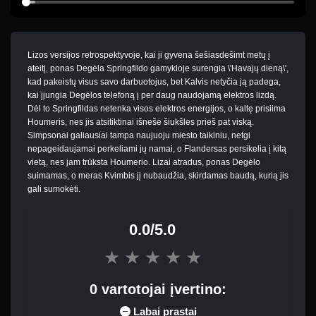
Lizos versijos retrospektyvoje, kai ji gyvena šešiasdešimt metų į
ateitį, ponas Degėla Springfildo gamykloje surengia \'Havajų dieną\',
kad pakeistų visus savo darbuotojus, bet Kalvis netyčia ją padega,
kai įjungia Degėlos telefoną į per daug naudojamą elektros lizdą.
Dėl to Springfildas netenka visos elektros energijos, o kaltę prisiima
Houmeris, nes jis atsitiktinai išnešė šiukšles prieš pat viską.
Simpsonai galiausiai tampa naujuoju miesto taikiniu, netgi
nepageidaujamai perkeliami jų namai, o Flandersas persikelia į kitą
vietą, nes jam trūksta Houmerio. Lizai atradus, ponas Degėlo
suimamas, o meras Kvimbis jį nubaudžia, skirdamas baudą, kurią jis
gali sumokėti.
0.0/5.0
★
★
★
★
★
0 vartotojai įvertino:
Labai prastai