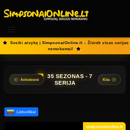
Sveiki atvykę į
SimpsonaiOnline.lt
– Žiūrėk visas serijas
nemokamai!
35 SEZONAS - 7
Ankstesnė
Kita
SERIJA
Lietuviškai
simpsonaionline.lt