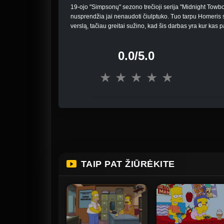
19-ojo "Simpsonų" sezono trečioji serija "Midnight Towb
nusprendžia jai nenaudoti čiulptuko. Tuo tarpu Homeris s
verslą, tačiau greitai sužino, kad šis darbas yra kur kas pa
0.0/5.0
★
★
★
★
★
TAIP PAT ŽIŪRĖKITE