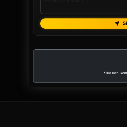
Si
Šiuo metu kome