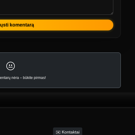
ųsti komentarą
ntarų nėra – būkite pirmas!
✉️ Kontaktai