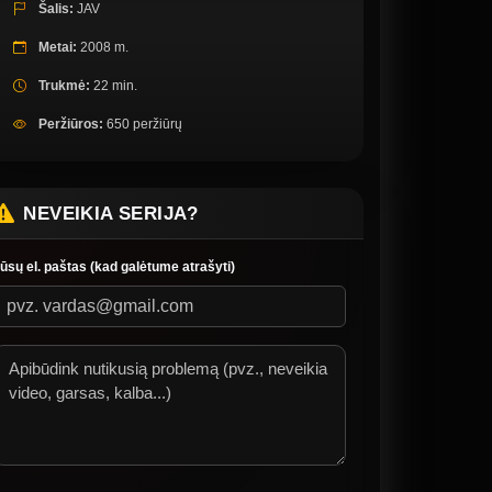
Šalis:
JAV
Metai:
2008 m.
Trukmė:
22 min.
Peržiūros:
650 peržiūrų
NEVEIKIA SERIJA?
ūsų el. paštas (kad galėtume atrašyti)