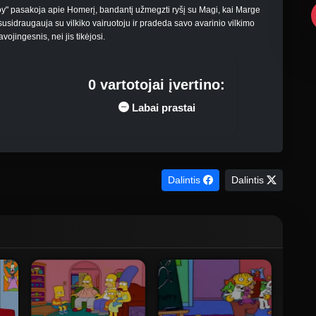
oy" pasakoja apie Homerį, bandantį užmegzti ryšį su Magi, kai Marge
usidraugauja su vilkiko vairuotoju ir pradeda savo avarinio vilkimo
vojingesnis, nei jis tikėjosi.
0 vartotojai įvertino:
Labai prastai
Dalintis
Dalintis