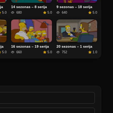
14 sezonas – 8 serija
9 sezonas – 18 serija
ja
680
5.0
640
5.0
5.0
ja
16 sezonas – 19 serija
20 sezonas – 1 serija
5.0
660
5.0
752
1.0