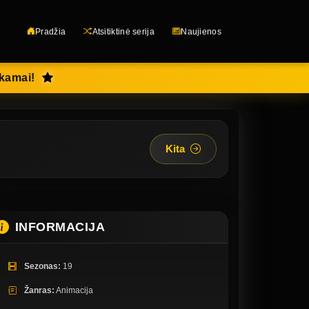
Pradžia
Atsitiktinė serija
Naujienos
okamai!
Kita
INFORMACIJA
Sezonas:
19
Žanras:
Animacija