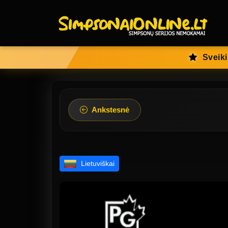
Sveiki
Ankstesnė
Lietuviškai