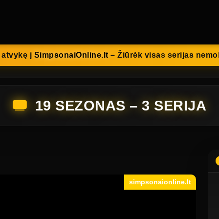
 atvykę į
SimpsonaiOnline.lt
– Žiūrėk visas serijas nem
19 SEZONAS – 3 SERIJA
simpsonaionline.lt