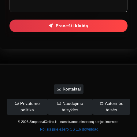
Pranešti klaidą
✉️ Kontaktai
📜 Privatumo
📜 Naudojimo
⚖️ Autorinės
politika
taisyklės
teisės
© 2026 SimpsonaiOnline.lt – nemokamos simpsonų serijos internete!
Poilsis prie ežero
CS 1.6 download