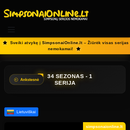
Sveiki atvykę į
SimpsonaiOnline.lt
– Žiūrėk visas serijas
nemokamai!
34 SEZONAS - 1
Ankstesnė
SERIJA
Lietuviškai
simpsonaionline.lt