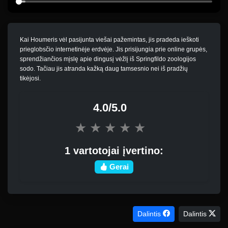
Kai Houmeris vėl pasijunta viešai pažemintas, jis pradeda ieškoti
prieglobsčio internetinėje erdvėje. Jis prisijungia prie online grupės,
sprendžiančios mįslę apie dingusį vėžlį iš Springfildo zoologijos
sodo. Tačiau jis atranda kažką daug tamsesnio nei iš pradžių
tikėjosi.
4.0/5.0
★
★
★
★
★
1 vartotojai įvertino:
Gerai
Dalintis
Dalintis