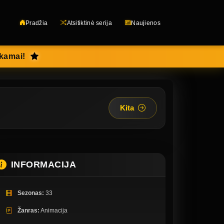
Pradžia
Atsitiktinė serija
Naujienos
okamai!
Kita
INFORMACIJA
Sezonas:
33
Žanras:
Animacija