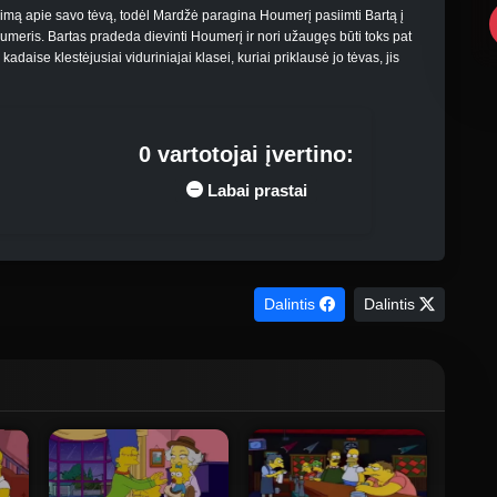
mą apie savo tėvą, todėl Mardžė paragina Houmerį pasiimti Bartą į
umeris. Bartas pradeda dievinti Houmerį ir nori užaugęs būti toks pat
kadaise klestėjusiai viduriniajai klasei, kuriai priklausė jo tėvas, jis
0 vartotojai įvertino:
Labai prastai
Dalintis
Dalintis