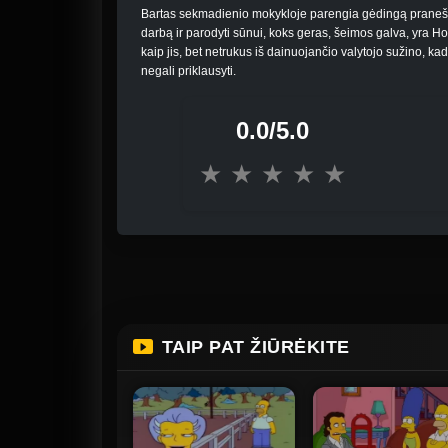
Bartas sekmadienio mokykloje parengia gėdingą praneši
darbą ir parodyti sūnui, koks geras, šeimos galva, yra Ho
kaip jis, bet netrukus iš dainuojančio valytojo sužino, kad 
negali priklausyti.
0.0/5.0
★
★
★
★
★
TAIP PAT ŽIŪRĖKITE