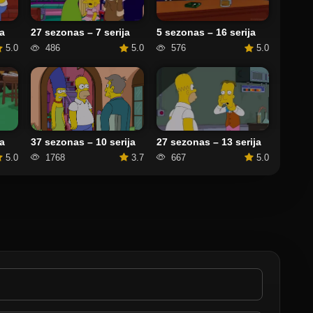
a
27 sezonas – 7 serija
5 sezonas – 16 serija
5.0
486
5.0
576
5.0
37 sezonas – 10 serija
a
27 sezonas – 13 serija
1768
3.7
5.0
667
5.0