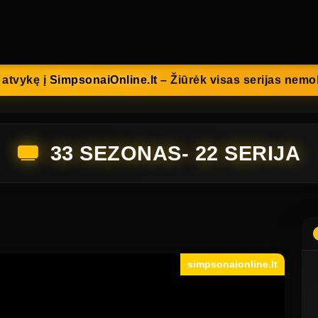
 atvykę į
SimpsonaiOnline.lt
– Žiūrėk visas serijas nem
33 SEZONAS- 22 SERIJA
simpsonaionline.lt