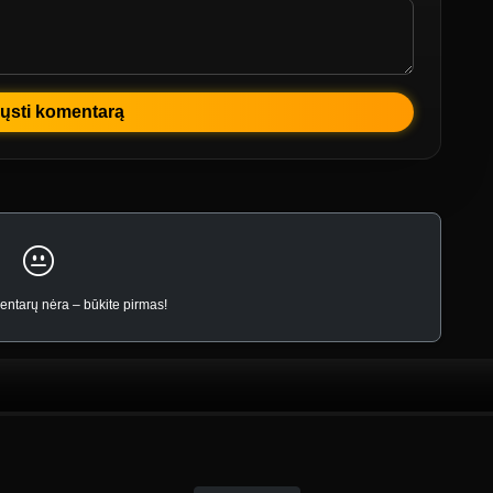
ųsti komentarą
ntarų nėra – būkite pirmas!