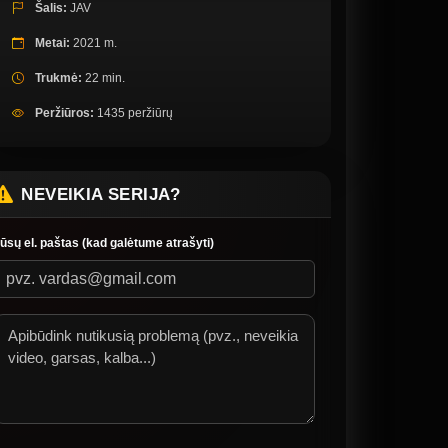
Šalis:
JAV
Metai:
2021 m.
Trukmė:
22 min.
Peržiūros:
1435 peržiūrų
NEVEIKIA SERIJA?
ūsų el. paštas (kad galėtume atrašyti)