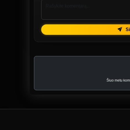
Si
Šiuo metu kome