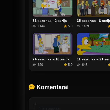
31 sezonas - 2 serija
35 sezonas - 8 serij
1144
5.0
1439
24 sezonas – 18 serija
11 sezonas – 21 seri
620
5.0
648
Komentarai