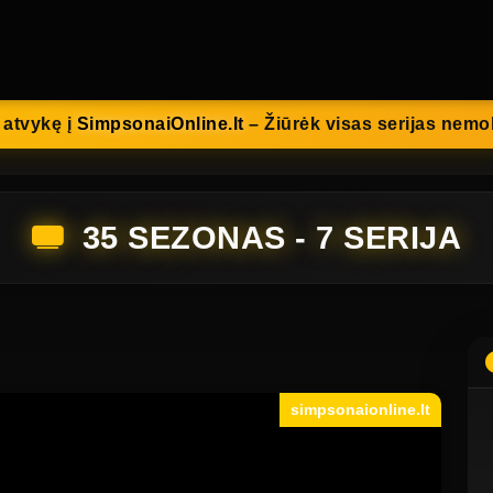
 atvykę į
SimpsonaiOnline.lt
– Žiūrėk visas serijas nem
35 SEZONAS - 7 SERIJA
simpsonaionline.lt