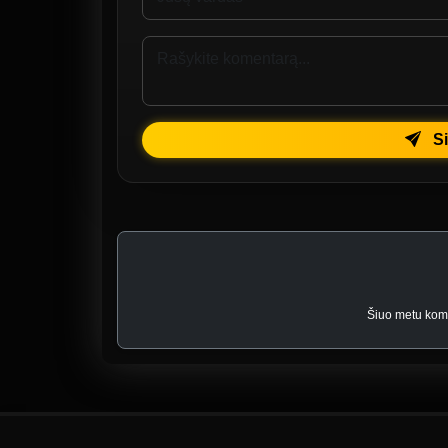
Si
Šiuo metu kome