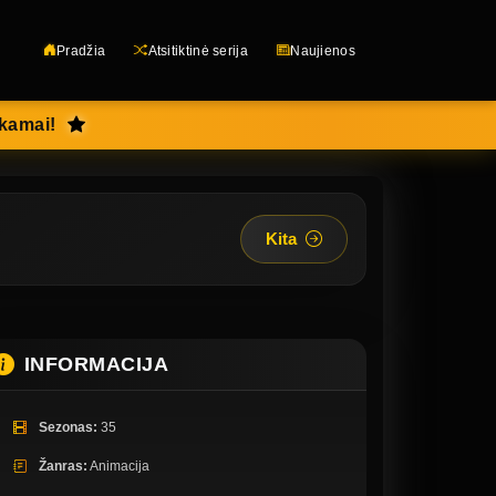
Pradžia
Atsitiktinė serija
Naujienos
okamai!
Kita
INFORMACIJA
Sezonas:
35
Žanras:
Animacija