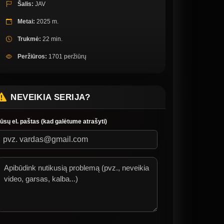
Šalis:
JAV
Metai:
2025 m.
Trukmė:
22 min.
Peržiūros:
1701 peržiūrų
NEVEIKIA SERIJA?
ūsų el. paštas (kad galėtume atrašyti)