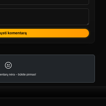
ųsti komentarą
ntarų nėra – būkite pirmas!