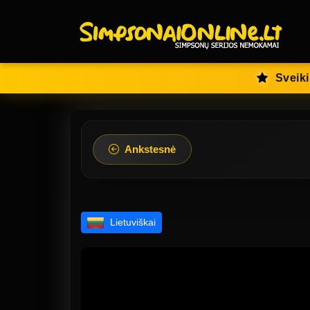
Sveiki
Ankstesnė
Lietuviškai