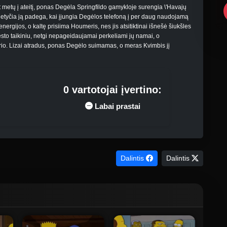
t metų į ateitį, ponas Degėla Springfildo gamykloje surengia \'Havajų
 netyčia ją padega, kai įjungia Degėlos telefoną į per daug naudojamą
energijos, o kaltę prisiima Houmeris, nes jis atsitiktinai išnešė šiukšles
sto taikiniu, netgi nepageidaujamai perkeliami jų namai, o
erio. Lizai atradus, ponas Degėlo suimamas, o meras Kvimbis jį
0 vartotojai įvertino:
Labai prastai
Dalintis
Dalintis