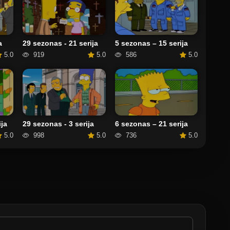
29 sezonas - 21 serija
5 sezonas – 15 serija
a
919
5.0
586
5.0
5.0
ja
29 sezonas - 3 serija
6 sezonas – 21 serija
5.0
998
5.0
736
5.0