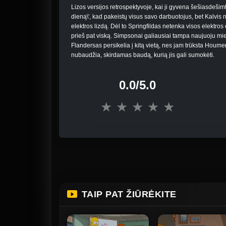
Lizos versijos retrospektyvoje, kai ji gyvena šešiasdešim
dieną\', kad pakeistų visus savo darbuotojus, bet Kalvis
elektros lizdą. Dėl to Springfildas netenka visos elektros 
prieš pat viską. Simpsonai galiausiai tampa naujuoju mie
Flandersas persikelia į kitą vietą, nes jam trūksta Houm
nubaudžia, skirdamas baudą, kurią jis gali sumokėti.
0.0/5.0
★
★
★
★
★
TAIP PAT ŽIŪRĖKITE