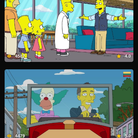
4587
4.0
4479
5.0