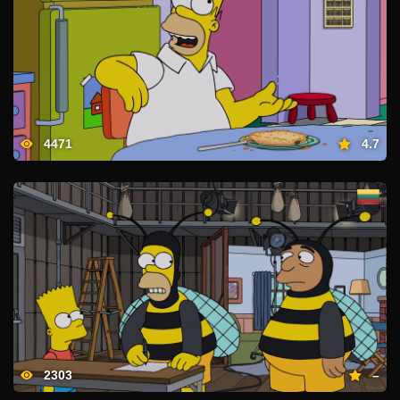
4471
4.7
2303
–