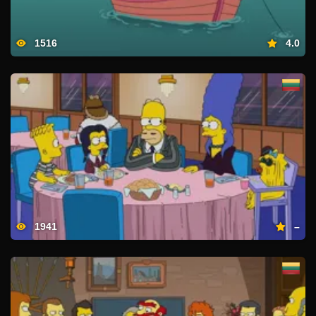
1516
4.0
1941
–