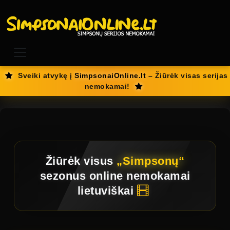
Sveiki atvykę į
SimpsonaiOnline.lt
– Žiūrėk visas serijas
nemokamai!
Žiūrėk visus
„Simpsonų“
sezonus online
nemokamai
lietuviškai