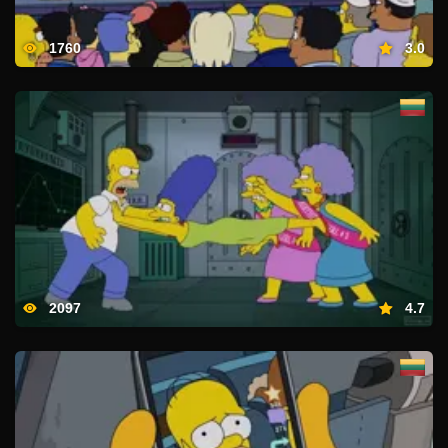
1760
3.0
2097
4.7