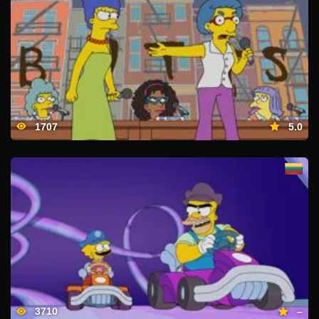
1707
5.0
3710
–