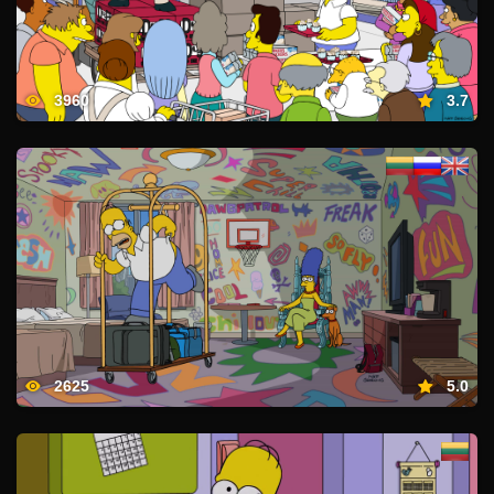
3960
3.7
2625
5.0