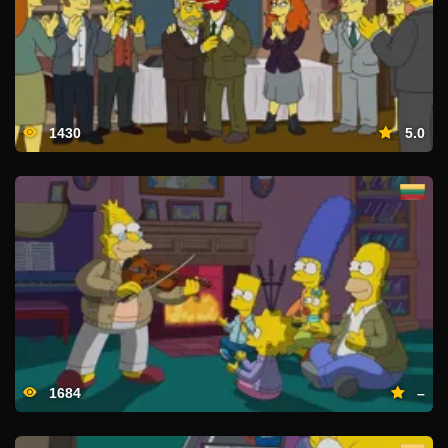
1430
5.0
1684
–