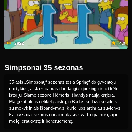
2822
4.0
Simpsonai 35 sezonas
35-asis „Simpsonų“ sezonas tęsia Špringfildo gyventojų
nuotykius, atskleisdamas dar daugiau juokingų ir netikėtų
istorijų. Šiame sezone Hômeris išbandys naują karjerą,
Marge atrakins netikėtą aistrą, o Bartas su Liza susidurs
su mokykliniais išbandymais, kurie juos artimiau suvienys.
Kaip visada, šeimos nariai mokysis svarbių pamokų apie
meilę, draugystę ir bendruomenę.