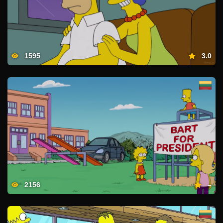
1595
3.0
2156
–