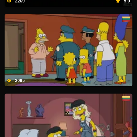
2269
5.0
2065
–