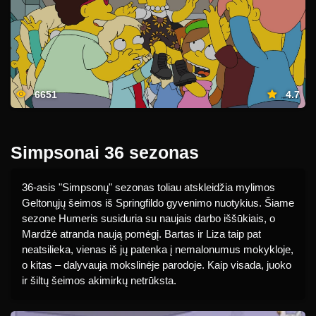
6651
4.7
Simpsonai 36 sezonas
36-asis "Simpsonų" sezonas toliau atskleidžia mylimos
Geltonųjų šeimos iš Springfildo gyvenimo nuotykius. Šiame
sezone Humeris susiduria su naujais darbo iššūkiais, o
Mardžė atranda naują pomėgį. Bartas ir Liza taip pat
neatsilieka, vienas iš jų patenka į nemalonumus mokykloje,
o kitas – dalyvauja mokslinėje parodoje. Kaip visada, juoko
ir šiltų šeimos akimirkų netrūksta.