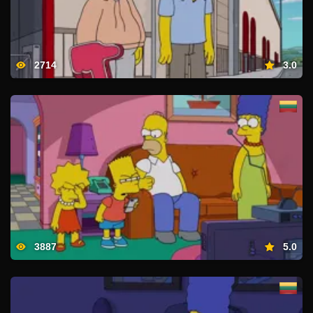
2714
3.0
3887
5.0