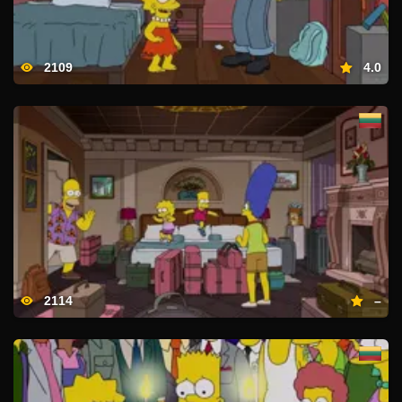
2109
4.0
2114
–