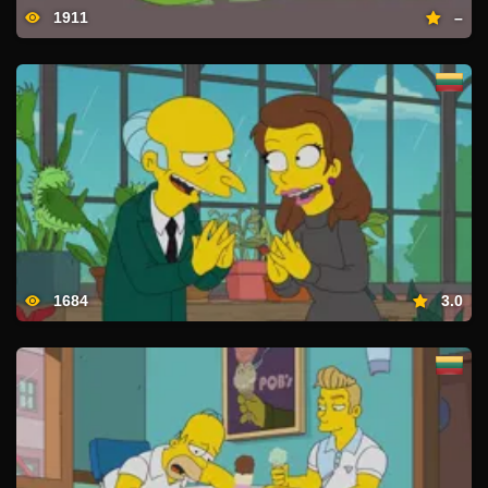
1911
–
1684
3.0