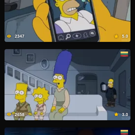
2347
5.0
2658
3.0