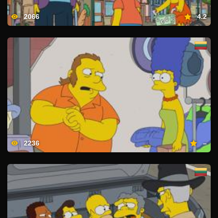
2066
4.2
2236
–