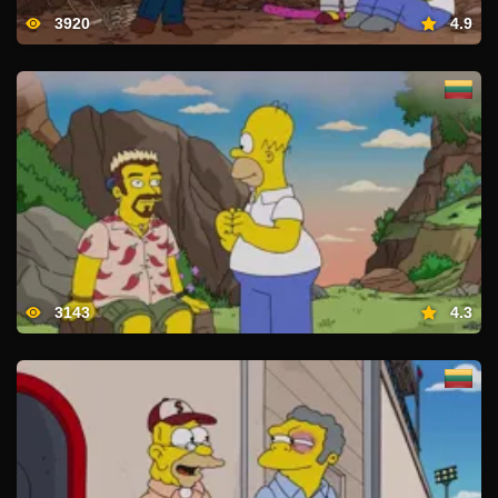
3920
4.9
3143
4.3