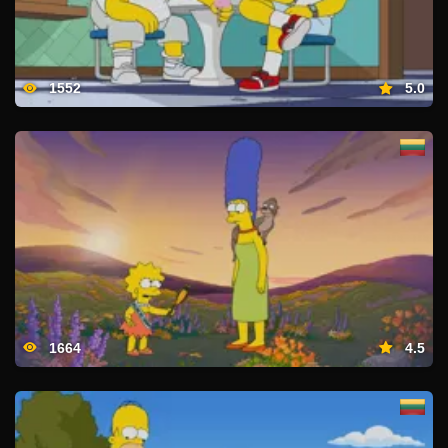
1552
5.0
1664
4.5